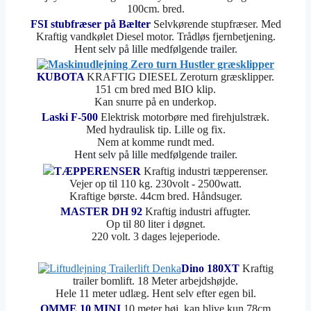
100cm. bred.
FSI stubfræser på Bælter
Selvkørende stupfræser. Med
Kraftig vandkølet Diesel motor. Trådløs fjernbetjening.
Hent selv på lille medfølgende trailer.
KUBOTA
KRAFTIG DIESEL Zeroturn græsklipper.
151 cm bred med BIO klip.
Kan snurre på en underkop.
Laski F-500
Elektrisk motorbøre med firehjulstræk.
Med hydraulisk tip. Lille og fix.
Nem at komme rundt med.
Hent selv på lille medfølgende trailer.
TÆPPERENSER
Kraftig industri tæpperenser.
Vejer op til 110 kg. 230volt - 2500watt.
Kraftige børste. 44cm bred. Håndsuger.
MASTER DH 92
Kraftig industri affugter.
Op til 80 liter i døgnet.
220 volt. 3 dages lejeperiode.
Dino 180XT
Kraftig
trailer bomlift. 18 Meter arbejdshøjde.
Hele 11 meter udlæg. Hent selv efter egen bil.
OMME 10 MINI
10 meter høj, kan blive kun 78cm