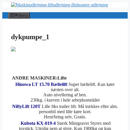
Hop
til
indhold
Menu
dykpumpe_1
ANDRE MASKINER:Lifte
Hinowa LT 15.70 Bæltelift
Super bæltelift. Kan køre
næsten over alt.
Auto nivellering af ben.
230kg. i kurven i hele arbejdsområdet
NiftyLift 120T
Lille fiks trailer lift. Må trækkes efter alm.
personbil med lille køre kort.
Hent/bring selv, Gratis.
Kubota KX-019-4
Stærk Minigraver Styres med
joystick. Utrolig nem at styre. Kun 1900kg og kun