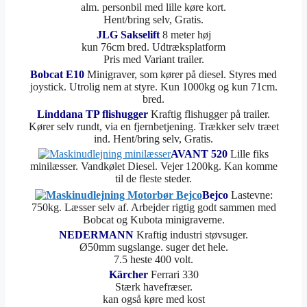
alm. personbil med lille køre kort.
Hent/bring selv, Gratis.
JLG Sakselift
8 meter høj
kun 76cm bred. Udtræksplatform
Pris med Variant trailer.
Bobcat E10
Minigraver, som kører på diesel. Styres med
joystick. Utrolig nem at styre. Kun 1000kg og kun 71cm.
bred.
Linddana TP flishugger
Kraftig flishugger på trailer.
Kører selv rundt, via en fjernbetjening. Trækker selv træet
ind. Hent/bring selv, Gratis.
AVANT 520
Lille fiks
minilæsser. Vandkølet Diesel. Vejer 1200kg. Kan komme
til de fleste steder.
Bejco
Lastevne:
750kg. Læsser selv af. Arbejder rigtig godt sammen med
Bobcat og Kubota minigraverne.
NEDERMANN
Kraftig industri støvsuger.
Ø50mm sugslange. suger det hele.
7.5 heste 400 volt.
Kärcher
Ferrari 330
Stærk havefræser.
kan også køre med kost