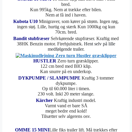
bred.
Kun 995kg. Nem at trække efter bilen.
Nem at få ind i haven.
Kubota U10
Minigraver, som kører på strøm. Ingen røg,
ingen støj. Lille, hurtig og stærk Kun 1000kg og kun
70cm. bred.
Bandit stubfræser
Selvkørende stupfræser. Kraftig med
38HK Benzin motor. Firehjulstræk.
Hent selv på lille
medfølgende trailer.
HUSTLER
Zero turn græsklipper.
122 cm bred med BIO klip.
Kan snurre på en underkop.
DYKPUMPE / SLAMPUMPE
Kraftig 3 tommer
dykpumpe.
Op til 60.000 liter i timen.
230 volt. Inkl 20 meter slange.
Kärcher
Kraftig industri model.
Varmt vand er bare SÅ
meget bedre end kold!
Tilsætter selv algerens osv.
OMME 15 MINI
Lille fiks trailer lift. Må trækkes efter