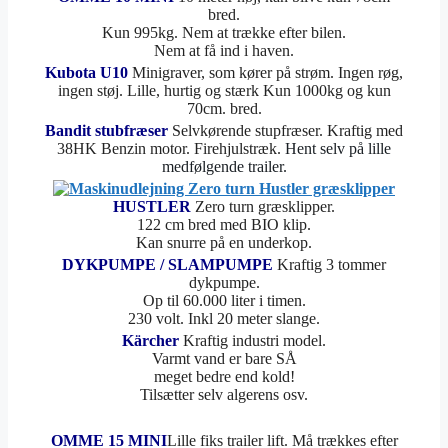
bred.
Kun 995kg. Nem at trække efter bilen.
Nem at få ind i haven.
Kubota U10
Minigraver, som kører på strøm. Ingen røg,
ingen støj. Lille, hurtig og stærk Kun 1000kg og kun
70cm. bred.
Bandit stubfræser
Selvkørende stupfræser. Kraftig med
38HK Benzin motor. Firehjulstræk.
Hent selv på lille
medfølgende trailer.
HUSTLER
Zero turn græsklipper.
122 cm bred med BIO klip.
Kan snurre på en underkop.
DYKPUMPE / SLAMPUMPE
Kraftig 3 tommer
dykpumpe.
Op til 60.000 liter i timen.
230 volt. Inkl 20 meter slange.
Kärcher
Kraftig industri model.
Varmt vand er bare SÅ
meget bedre end kold!
Tilsætter selv algerens osv.
OMME 15 MINI
Lille fiks trailer lift. Må trækkes efter