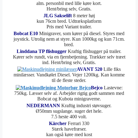
alm. personbil med lille køre kort.
Hent/bring selv, Gratis.
JLG Sakselift
8 meter høj
kun 76cm bred. Udtræksplatform
Pris med Variant trailer.
Bobcat E10
Minigraver, som kører på diesel. Styres med
joystick. Utrolig nem at styre. Kun 1000kg og kun 71cm.
bred.
Linddana TP flishugger
Kraftig flishugger på trailer.
Kører selv rundt, via en fjernbetjening. Trækker selv træet
ind. Hent/bring selv, Gratis.
AVANT 520
Lille fiks
minilæsser. Vandkølet Diesel. Vejer 1200kg. Kan komme
til de fleste steder.
Bejco
Lastevne:
750kg. Læsser selv af. Arbejder rigtig godt sammen med
Bobcat og Kubota minigraverne.
NEDERMANN
Kraftig industri støvsuger.
Ø50mm sugslange. suger det hele.
7.5 heste 400 volt.
Kärcher
Ferrari 330
Stærk havefræser.
kan også køre med kost