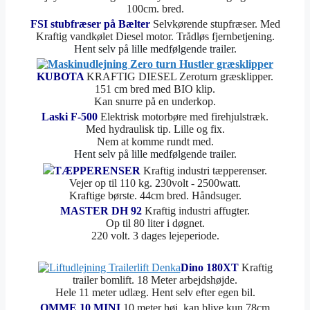
100cm. bred.
FSI stubfræser på Bælter
Selvkørende stupfræser. Med
Kraftig vandkølet Diesel motor. Trådløs fjernbetjening.
Hent selv på lille medfølgende trailer.
KUBOTA
KRAFTIG DIESEL Zeroturn græsklipper.
151 cm bred med BIO klip.
Kan snurre på en underkop.
Laski F-500
Elektrisk motorbøre med firehjulstræk.
Med hydraulisk tip. Lille og fix.
Nem at komme rundt med.
Hent selv på lille medfølgende trailer.
TÆPPERENSER
Kraftig industri tæpperenser.
Vejer op til 110 kg. 230volt - 2500watt.
Kraftige børste. 44cm bred. Håndsuger.
MASTER DH 92
Kraftig industri affugter.
Op til 80 liter i døgnet.
220 volt. 3 dages lejeperiode.
Dino 180XT
Kraftig
trailer bomlift. 18 Meter arbejdshøjde.
Hele 11 meter udlæg. Hent selv efter egen bil.
OMME 10 MINI
10 meter høj, kan blive kun 78cm