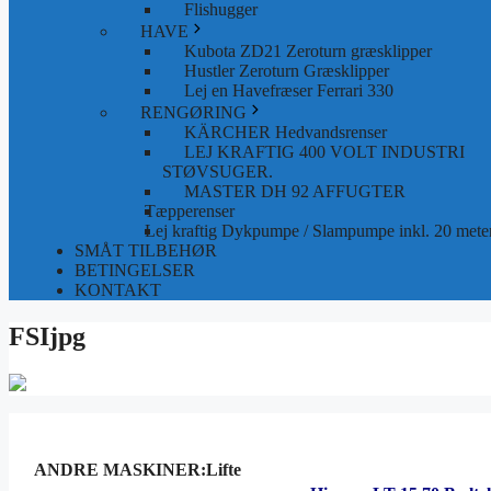
Flishugger
HAVE
Kubota ZD21 Zeroturn græsklipper
Hustler Zeroturn Græsklipper
Lej en Havefræser Ferrari 330
RENGØRING
KÄRCHER Hedvandsrenser
LEJ KRAFTIG 400 VOLT INDUSTRI
STØVSUGER.
MASTER DH 92 AFFUGTER
Tæpperenser
Lej kraftig Dykpumpe / Slampumpe inkl. 20 meter
SMÅT TILBEHØR
BETINGELSER
KONTAKT
FSIjpg
ANDRE MASKINER:Lifte