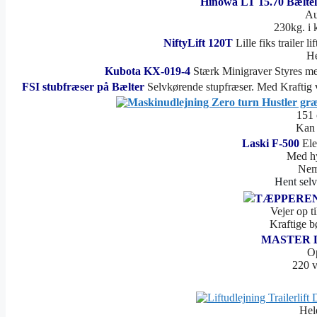
Hinowa LT 15.70 Bæltel
Au
230kg. i 
NiftyLift 120T
Lille fiks trailer 
He
Kubota KX-019-4
Stærk Minigraver Styres me
FSI stubfræser på Bælter
Selvkørende stupfræser. Med Kraftig v
151 
Kan 
Laski F-500
Ele
Med hyd
Nem
Hent selv
TÆPPERE
Vejer op t
Kraftige b
MASTER 
Op
220 v
Hele