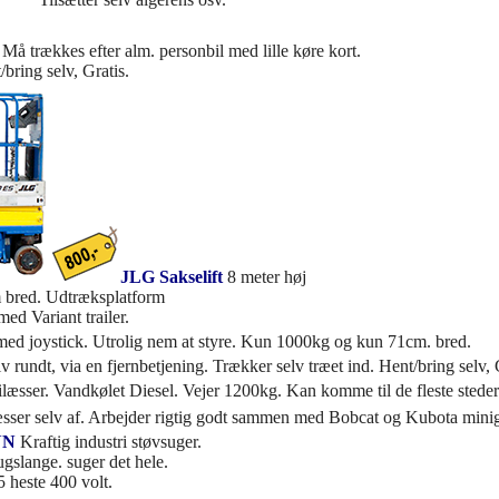
ft. Må trækkes efter alm. personbil med lille køre kort.
bring selv, Gratis.
JLG Sakselift
8 meter høj
 bred. Udtræksplatform
med Variant trailer.
 med joystick. Utrolig nem at styre. Kun 1000kg og kun 71cm. bred.
lv rundt, via en fjernbetjening. Trækker selv træet ind. Hent/bring selv, 
nilæsser. Vandkølet Diesel. Vejer 1200kg. Kan komme til de fleste steder
sser selv af. Arbejder rigtig godt sammen med Bobcat og Kubota mini
NN
Kraftig industri støvsuger.
slange. suger det hele.
5 heste 400 volt.