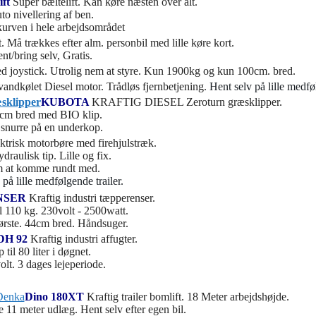
ift
Super bæltelift. Kan køre næsten over alt.
to nivellering af ben.
kurven i hele arbejdsområdet
lift. Må trækkes efter alm. personbil med lille køre kort.
nt/bring selv, Gratis.
d joystick. Utrolig nem at styre. Kun 1900kg og kun 100cm. bred.
andkølet Diesel motor. Trådløs fjernbetjening.
Hent selv på lille medføl
KUBOTA
KRAFTIG DIESEL Zeroturn græsklipper.
cm bred med BIO klip.
snurre på en underkop.
ktrisk motorbøre med firehjulstræk.
raulisk tip. Lille og fix.
 at komme rundt med.
 på lille medfølgende trailer.
NSER
Kraftig industri tæpperenser.
il 110 kg. 230volt - 2500watt.
ørste. 44cm bred. Håndsuger.
DH 92
Kraftig industri affugter.
 til 80 liter i døgnet.
olt. 3 dages lejeperiode.
Dino 180XT
Kraftig trailer bomlift. 18 Meter arbejdshøjde.
 11 meter udlæg. Hent selv efter egen bil.