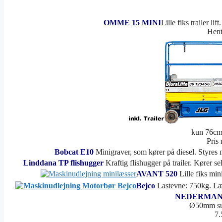
OMME 15 MINI
Lille fiks trailer li
Hent/
kun 76cm
Pris 
Bobcat E10
Minigraver, som kører på diesel. Styres
Linddana TP flishugger
Kraftig flishugger på trailer. Kører se
AVANT 520
Lille fiks mi
Bejco
Lastevne: 750kg. Læ
NEDERMA
Ø50mm sug
7.