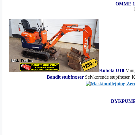
OMME 1
Kubota U10
Mini
Bandit stubfræser
Selvkørende stupfræser. 
DYKPUMP