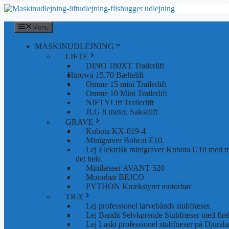
Hop
til
indhold
Menu
MASKINUDLEJNING
LIFTE
DINO 180XT Trailerlift
Hinowa 15.70 Bæltelift
Omme 15 mini Trailerlift
Omme 10 Mini Trailerlift
NIFTYLift Trailerlift
JLG 8 meter. Sakselift
GRAVE
Kubota KX-019-4
Minigraver Bobcat E10.
Lej Elektrisk minigraver Kubota U10 med tra
det hele.
Minilæsser AVANT 520
Motorbør BEJCO
PYTHON Knækstyret motorbør
TRÆ
Lej professionel larvebånds stubfræser.
Lej Bandit Selvkørende Stubfræser med fire
Lej Laski professionel stubfræser på Djursla