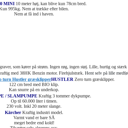
0 MINI
10 meter høj, kan blive kun 78cm bred.
Kun 995kg. Nem at trække efter bilen.
Nem at få ind i haven.
graver, som kører på strøm. Ingen røg, ingen støj. Lille, hurtig og st
Kraftig med 38HK Benzin motor. Firehjulstræk.
Hent selv på lille medføl
HUSTLER
Zero turn græsklipper.
122 cm bred med BIO klip.
Kan snurre på en underkop.
E / SLAMPUMPE
Kraftig 3 tommer dykpumpe.
Op til 60.000 liter i timen.
230 volt. Inkl 20 meter slange.
Kärcher
Kraftig industri model.
Varmt vand er bare SÅ
meget bedre end kold!
Tilsætter selv algerens osv.