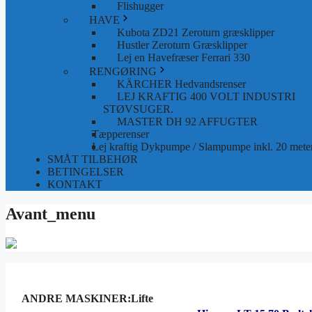
Flishugger
HAVE
Kubota ZD21 Zeroturn græsklipper
Hustler Zeroturn Græsklipper
Lej en Havefræser Ferrari 330
RENGØRING
KÄRCHER Hedvandsrenser
LEJ KRAFTIG 400 VOLT INDUSTRI
STØVSUGER.
MASTER DH 92 AFFUGTER
Tæpperenser
Lej kraftig Dykpumpe / Slampumpe inkl. 20 meter
SMÅT TILBEHØR
BETINGELSER
KONTAKT
Avant_menu
ANDRE MASKINER:Lifte