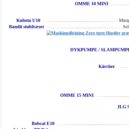
OMME 10 MINI
Kubota U10
Minig
Bandit stubfræser
Sel
DYKPUMPE / SLAMPUM
Kärcher
OMME 15 MINI
JLG S
Bobcat E10