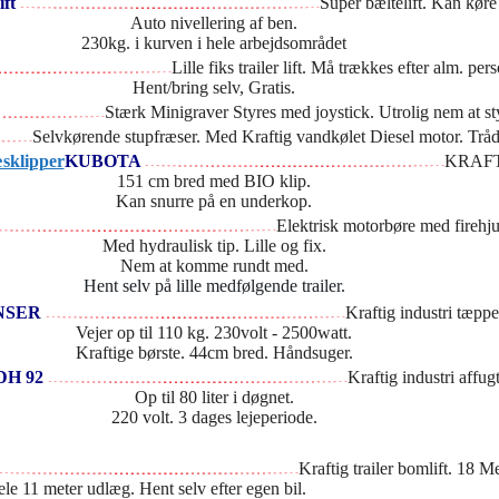
ift
Super bæltelift. Kan køre
Auto nivellering af ben.
230kg. i kurven i hele arbejdsområdet
Lille fiks trailer lift. Må trækkes efter alm. per
Hent/bring selv, Gratis.
Stærk Minigraver Styres med joystick. Utrolig nem at 
Selvkørende stupfræser. Med Kraftig vandkølet Diesel motor. Tråd
KUBOTA
KRAFTI
151 cm bred med BIO klip.
Kan snurre på en underkop.
Elektrisk motorbøre med firehju
Med hydraulisk tip. Lille og fix.
Nem at komme rundt med.
Hent selv på lille medfølgende trailer.
NSER
Kraftig industri tæppe
Vejer op til 110 kg. 230volt - 2500watt.
Kraftige børste. 44cm bred. Håndsuger.
DH 92
Kraftig industri affugt
Op til 80 liter i døgnet.
220 volt. 3 dages lejeperiode.
Kraftig trailer bomlift. 18 M
le 11 meter udlæg. Hent selv efter egen bil.