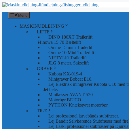
Hop
til
indhold
Menu
MASKINUDLEJNING
LIFTE
DINO 180XT Trailerlift
Hinowa 15.70 Bæltelift
Omme 15 mini Trailerlift
Omme 10 Mini Trailerlift
NIFTYLift Trailerlift
JLG 8 meter. Sakselift
GRAVE
Kubota KX-019-4
Minigraver Bobcat E10.
Lej Elektrisk minigraver Kubota U10 med tra
det hele.
Minilæsser AVANT 520
Motorbør BEJCO
PYTHON Knækstyret motorbør
TRÆ
Lej professionel larvebånds stubfræser.
Lej Bandit Selvkørende Stubfræser med fire
Lej Laski professionel stubfræser på Djursla