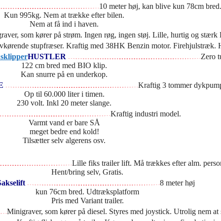
10 meter høj, kan blive kun 78cm bred
Kun 995kg. Nem at trække efter bilen.
Nem at få ind i haven.
raver, som kører på strøm. Ingen røg, ingen støj. Lille, hurtig og stæ
vkørende stupfræser. Kraftig med 38HK Benzin motor. Firehjulstræk.
HUSTLER
Zero t
122 cm bred med BIO klip.
Kan snurre på en underkop.
PE
Kraftig 3 tommer dykpum
Op til 60.000 liter i timen.
230 volt. Inkl 20 meter slange.
Kraftig industri model.
Varmt vand er bare SÅ
meget bedre end kold!
Tilsætter selv algerens osv.
Lille fiks trailer lift. Må trækkes efter alm. perso
Hent/bring selv, Gratis.
akselift
8 meter høj
kun 76cm bred. Udtræksplatform
Pris med Variant trailer.
Minigraver, som kører på diesel. Styres med joystick. Utrolig nem a