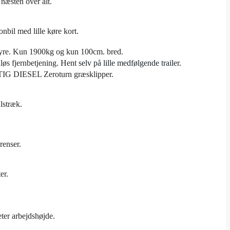
 næsten over alt.
sonbil med lille køre kort.
styre. Kun 1900kg og kun 100cm. bred.
løs fjernbetjening.
Hent selv på lille medfølgende trailer.
G DIESEL Zeroturn græsklipper.
lstræk.
renser.
er.
eter arbejdshøjde.