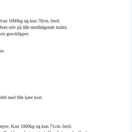
.
rk Kun 1000kg og kun 70cm. bred.
Hent selv på lille medfølgende trailer.
urn græsklipper.
pe.
nbil med lille køre kort.
t styre. Kun 1000kg og kun 71cm. bred.