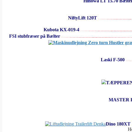
Hinowa LT 15.70 Bæltel
NiftyLift 120T
Kubota KX-019-4
FSI stubfræser på Bælter
Laski F-500
TÆPPERE
MASTER 
Dino 180XT
He