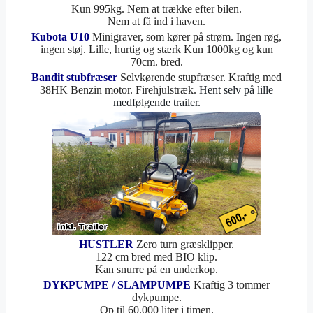
Kun 995kg. Nem at trække efter bilen.
Nem at få ind i haven.
Kubota U10
Minigraver, som kører på strøm. Ingen røg,
ingen støj. Lille, hurtig og stærk Kun 1000kg og kun
70cm. bred.
Bandit stubfræser
Selvkørende stupfræser. Kraftig med
38HK Benzin motor. Firehjulstræk.
Hent selv på lille
medfølgende trailer.
HUSTLER
Zero turn græsklipper.
122 cm bred med BIO klip.
Kan snurre på en underkop.
DYKPUMPE / SLAMPUMPE
Kraftig 3 tommer
dykpumpe.
Op til 60.000 liter i timen.