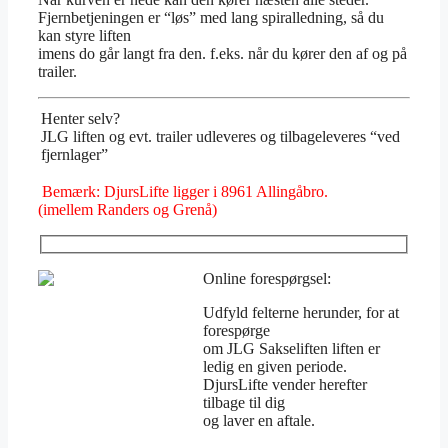
Fjernbetjeningen er “løs” med lang spiralledning, så du
kan styre liften
imens do går langt fra den. f.eks. når du kører den af og på
trailer.
Henter selv?
JLG liften og evt. trailer udleveres og tilbageleveres “ved
fjernlager”
Bemærk: DjursLifte ligger i 8961 Allingåbro.
(imellem Randers og Grenå)
Online forespørgsel:
Udfyld felterne herunder, for at
forespørge
om JLG Sakseliften liften er
ledig en given periode.
DjursLifte vender herefter
tilbage til dig
og laver en aftale.