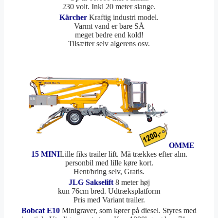
230 volt. Inkl 20 meter slange.
Kärcher
Kraftig industri model.
Varmt vand er bare SÅ
meget bedre end kold!
Tilsætter selv algerens osv.
OMME
15 MINI
Lille fiks trailer lift. Må trækkes efter alm.
personbil med lille køre kort.
Hent/bring selv, Gratis.
JLG Sakselift
8 meter høj
kun 76cm bred. Udtræksplatform
Pris med Variant trailer.
Bobcat E10
Minigraver, som kører på diesel. Styres med