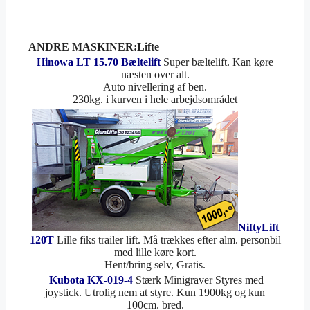
ANDRE MASKINER:Lifte
Hinowa LT 15.70 Bæltelift
Super bæltelift. Kan køre
næsten over alt.
Auto nivellering af ben.
230kg. i kurven i hele arbejdsområdet
NiftyLift
120T
Lille fiks trailer lift. Må trækkes efter alm. personbil
med lille køre kort.
Hent/bring selv, Gratis.
Kubota KX-019-4
Stærk Minigraver Styres med
joystick. Utrolig nem at styre. Kun 1900kg og kun
100cm. bred.