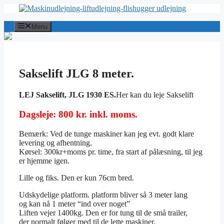
Hop
til
indhold
Menu
Sakselift JLG 8 meter.
LEJ Sakselift, JLG 1930 ES.
Her kan du leje Sakselift
Dagsleje: 800 kr. inkl. moms.
Bemærk: Ved de tunge maskiner kan jeg evt. godt klare
levering og afhentning.
Kørsel: 300kr+moms pr. time, fra start af pålæsning, til jeg
er hjemme igen.
Lille og fiks. Den er kun 76cm bred.
Udskydelige platform. platform bliver så 3 meter lang
og kan nå 1 meter “ind over noget”
Liften vejer 1400kg. Den er for tung til de små trailer,
der normalt følger med til de lette maskiner.