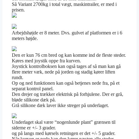
Så Variant 2700kg i total vægt, maskintrailer, er med i
prisen.
Arbejdshøjde er 8 meter. Dvs. gulvet af platformen er i 6
meters højde.
Den er kun 76 cm bred og kan komme ind de fleste steder.
Køres med joystik oppe fra kurven.
Joystick kontrolboksen kan også tages af så man kan gå
flere meter væk, nede på jorden og stadig kører liften
rundt.
Op og ned funktionen kan også betjenes nede fra, på et
separat kontrol panel.
Den drejer og trækker elektrisk på forhjulene. Der er grå,
bløde silikone dæk på.
Grå silikone dæk laver ikke streger på underlaget.
Underlaget skal være “nogenlunde plant” grænsen til
siderne er +/- 3 grader.
og på langs med kørsels retningen er det +/- 5 grader.
Når kurven er nede kan den kører næsten alle steder.