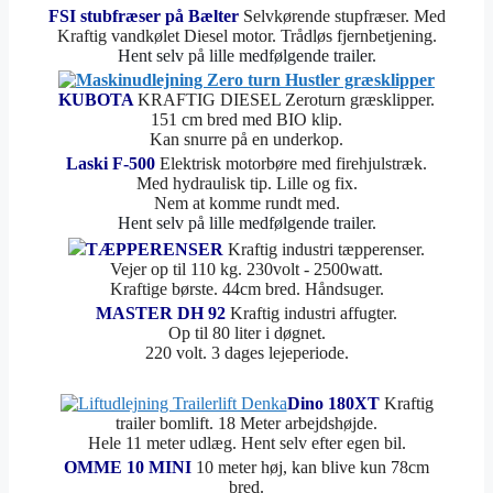
FSI stubfræser på Bælter
Selvkørende stupfræser. Med
Kraftig vandkølet Diesel motor. Trådløs fjernbetjening.
Hent selv på lille medfølgende trailer.
KUBOTA
KRAFTIG DIESEL Zeroturn græsklipper.
151 cm bred med BIO klip.
Kan snurre på en underkop.
Laski F-500
Elektrisk motorbøre med firehjulstræk.
Med hydraulisk tip. Lille og fix.
Nem at komme rundt med.
Hent selv på lille medfølgende trailer.
TÆPPERENSER
Kraftig industri tæpperenser.
Vejer op til 110 kg. 230volt - 2500watt.
Kraftige børste. 44cm bred. Håndsuger.
MASTER DH 92
Kraftig industri affugter.
Op til 80 liter i døgnet.
220 volt. 3 dages lejeperiode.
Dino 180XT
Kraftig
trailer bomlift. 18 Meter arbejdshøjde.
Hele 11 meter udlæg. Hent selv efter egen bil.
OMME 10 MINI
10 meter høj, kan blive kun 78cm
bred.