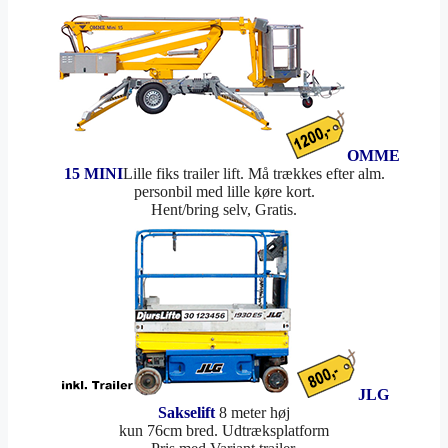
OMME
15 MINI
Lille fiks trailer lift. Må trækkes efter alm.
personbil med lille køre kort.
Hent/bring selv, Gratis.
JLG
Sakselift
8 meter høj
kun 76cm bred. Udtræksplatform