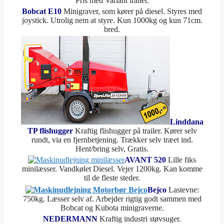
Pris med Variant trailer.
Bobcat E10
Minigraver, som kører på diesel. Styres med
joystick. Utrolig nem at styre. Kun 1000kg og kun 71cm.
bred.
Linddana
TP flishugger
Kraftig flishugger på trailer. Kører selv
rundt, via en fjernbetjening. Trækker selv træet ind.
Hent/bring selv, Gratis.
AVANT 520
Lille fiks
minilæsser. Vandkølet Diesel. Vejer 1200kg. Kan komme
til de fleste steder.
Bejco
Lastevne:
750kg. Læsser selv af. Arbejder rigtig godt sammen med
Bobcat og Kubota minigraverne.
NEDERMANN
Kraftig industri støvsuger.