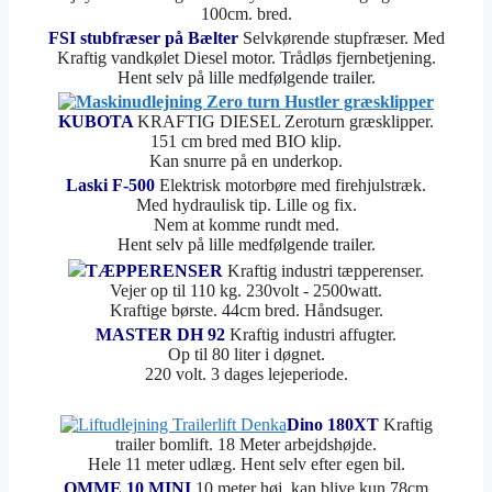
100cm. bred.
FSI stubfræser på Bælter
Selvkørende stupfræser. Med
Kraftig vandkølet Diesel motor. Trådløs fjernbetjening.
Hent selv på lille medfølgende trailer.
KUBOTA
KRAFTIG DIESEL Zeroturn græsklipper.
151 cm bred med BIO klip.
Kan snurre på en underkop.
Laski F-500
Elektrisk motorbøre med firehjulstræk.
Med hydraulisk tip. Lille og fix.
Nem at komme rundt med.
Hent selv på lille medfølgende trailer.
TÆPPERENSER
Kraftig industri tæpperenser.
Vejer op til 110 kg. 230volt - 2500watt.
Kraftige børste. 44cm bred. Håndsuger.
MASTER DH 92
Kraftig industri affugter.
Op til 80 liter i døgnet.
220 volt. 3 dages lejeperiode.
Dino 180XT
Kraftig
trailer bomlift. 18 Meter arbejdshøjde.
Hele 11 meter udlæg. Hent selv efter egen bil.
OMME 10 MINI
10 meter høj, kan blive kun 78cm