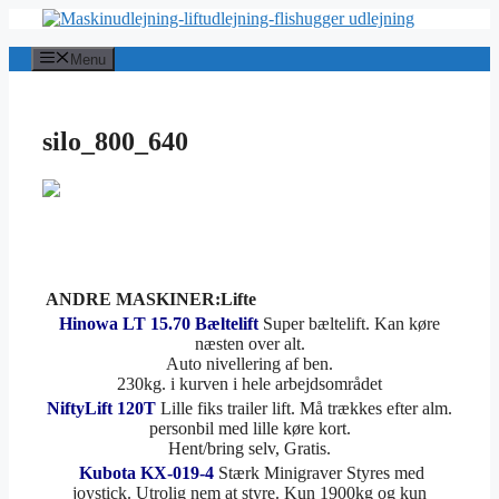
Hop
til
indhold
Menu
silo_800_640
ANDRE MASKINER:Lifte
Hinowa LT 15.70 Bæltelift
Super bæltelift. Kan køre
næsten over alt.
Auto nivellering af ben.
230kg. i kurven i hele arbejdsområdet
NiftyLift 120T
Lille fiks trailer lift. Må trækkes efter alm.
personbil med lille køre kort.
Hent/bring selv, Gratis.
Kubota KX-019-4
Stærk Minigraver Styres med
joystick. Utrolig nem at styre. Kun 1900kg og kun