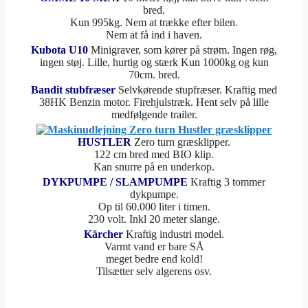
bred.
Kun 995kg. Nem at trække efter bilen.
Nem at få ind i haven.
Kubota U10
Minigraver, som kører på strøm. Ingen røg,
ingen støj. Lille, hurtig og stærk Kun 1000kg og kun
70cm. bred.
Bandit stubfræser
Selvkørende stupfræser. Kraftig med
38HK Benzin motor. Firehjulstræk.
Hent selv på lille
medfølgende trailer.
HUSTLER
Zero turn græsklipper.
122 cm bred med BIO klip.
Kan snurre på en underkop.
DYKPUMPE / SLAMPUMPE
Kraftig 3 tommer
dykpumpe.
Op til 60.000 liter i timen.
230 volt. Inkl 20 meter slange.
Kärcher
Kraftig industri model.
Varmt vand er bare SÅ
meget bedre end kold!
Tilsætter selv algerens osv.