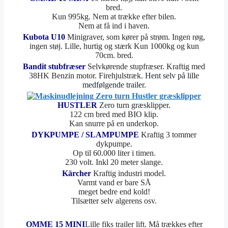
bred.
Kun 995kg. Nem at trække efter bilen.
Nem at få ind i haven.
Kubota U10
Minigraver, som kører på strøm. Ingen røg,
ingen støj. Lille, hurtig og stærk Kun 1000kg og kun
70cm. bred.
Bandit stubfræser
Selvkørende stupfræser. Kraftig med
38HK Benzin motor. Firehjulstræk.
Hent selv på lille
medfølgende trailer.
HUSTLER
Zero turn græsklipper.
122 cm bred med BIO klip.
Kan snurre på en underkop.
DYKPUMPE / SLAMPUMPE
Kraftig 3 tommer
dykpumpe.
Op til 60.000 liter i timen.
230 volt. Inkl 20 meter slange.
Kärcher
Kraftig industri model.
Varmt vand er bare SÅ
meget bedre end kold!
Tilsætter selv algerens osv.
OMME 15 MINI
Lille fiks trailer lift. Må trækkes efter