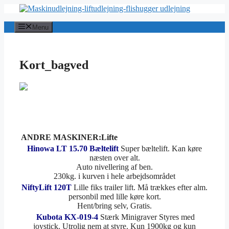
Hop
til
indhold
Menu
Kort_bagved
ANDRE MASKINER:Lifte
Hinowa LT 15.70 Bæltelift
Super bæltelift. Kan køre
næsten over alt.
Auto nivellering af ben.
230kg. i kurven i hele arbejdsområdet
NiftyLift 120T
Lille fiks trailer lift. Må trækkes efter alm.
personbil med lille køre kort.
Hent/bring selv, Gratis.
Kubota KX-019-4
Stærk Minigraver Styres med
joystick. Utrolig nem at styre. Kun 1900kg og kun