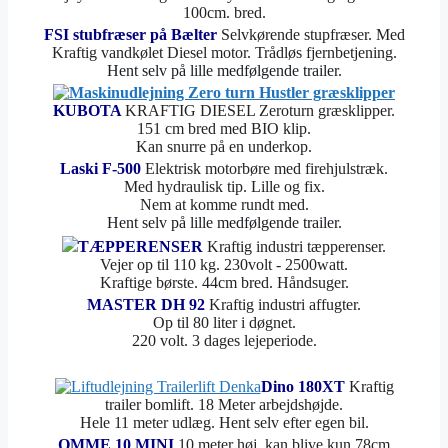
100cm. bred.
FSI stubfræser på Bælter
Selvkørende stupfræser. Med
Kraftig vandkølet Diesel motor. Trådløs fjernbetjening.
Hent selv på lille medfølgende trailer.
KUBOTA
KRAFTIG DIESEL Zeroturn græsklipper.
151 cm bred med BIO klip.
Kan snurre på en underkop.
Laski F-500
Elektrisk motorbøre med firehjulstræk.
Med hydraulisk tip. Lille og fix.
Nem at komme rundt med.
Hent selv på lille medfølgende trailer.
TÆPPERENSER
Kraftig industri tæpperenser.
Vejer op til 110 kg. 230volt - 2500watt.
Kraftige børste. 44cm bred. Håndsuger.
MASTER DH 92
Kraftig industri affugter.
Op til 80 liter i døgnet.
220 volt. 3 dages lejeperiode.
Dino 180XT
Kraftig
trailer bomlift. 18 Meter arbejdshøjde.
Hele 11 meter udlæg. Hent selv efter egen bil.
OMME 10 MINI
10 meter høj, kan blive kun 78cm