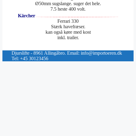
Ø50mm sugslange. suger det hele.
7.5 heste 400 volt.
Kärcher
Ferrari 330
Stærk havefræser.
kan også køre med kost
inkl. trailer.
Djurslifte - 8961 Allingåbro. Email: info@importoeren.dk
Tel: +45 30123456