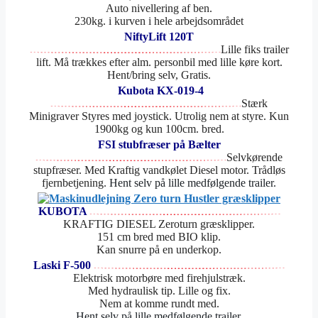
Auto nivellering af ben.
230kg. i kurven i hele arbejdsområdet
NiftyLift 120T
Lille fiks trailer
lift. Må trækkes efter alm. personbil med lille køre kort.
Hent/bring selv, Gratis.
Kubota KX-019-4
Stærk
Minigraver Styres med joystick. Utrolig nem at styre. Kun
1900kg og kun 100cm. bred.
FSI stubfræser på Bælter
Selvkørende
stupfræser. Med Kraftig vandkølet Diesel motor. Trådløs
fjernbetjening.
Hent selv på lille medfølgende trailer.
KUBOTA
KRAFTIG DIESEL Zeroturn græsklipper.
151 cm bred med BIO klip.
Kan snurre på en underkop.
Laski F-500
Elektrisk motorbøre med firehjulstræk.
Med hydraulisk tip. Lille og fix.
Nem at komme rundt med.
Hent selv på lille medfølgende trailer.