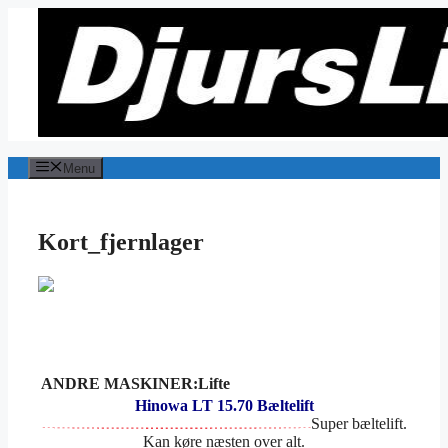
Hop
til
indhold
Menu
Kort_fjernlager
ANDRE MASKINER:Lifte
Hinowa LT 15.70 Bæltelift
Super bæltelift.
Kan køre næsten over alt.