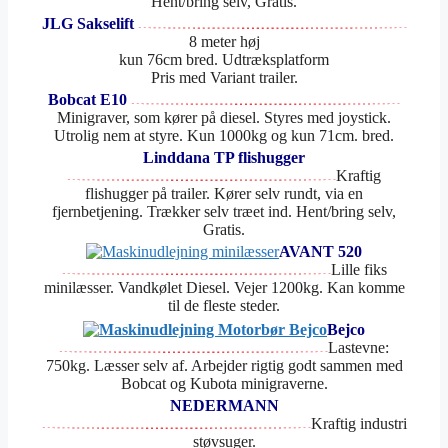
Hent/bring selv, Gratis.
JLG Sakselift
8 meter høj
kun 76cm bred. Udtræksplatform
Pris med Variant trailer.
Bobcat E10
Minigraver, som kører på diesel. Styres med joystick.
Utrolig nem at styre. Kun 1000kg og kun 71cm. bred.
Linddana TP flishugger
Kraftig
flishugger på trailer. Kører selv rundt, via en
fjernbetjening. Trækker selv træet ind. Hent/bring selv,
Gratis.
AVANT 520
Lille fiks
minilæsser. Vandkølet Diesel. Vejer 1200kg. Kan komme
til de fleste steder.
Bejco
Lastevne:
750kg. Læsser selv af. Arbejder rigtig godt sammen med
Bobcat og Kubota minigraverne.
NEDERMANN
Kraftig industri
støvsuger.