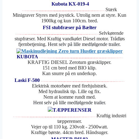
Kubota KX-019-4
Stærk
Minigraver Styres med joystick. Utrolig nem at styre. Kun
1900kg og kun 100cm. bred.
FSI stubfræser på Bælter
Selvkørende
stupfræser. Med Kraftig vandkølet Diesel motor. Trådløs
fjernbetjening.
Hent selv på lille medfølgende trailer.
KUBOTA
KRAFTIG DIESEL Zeroturn græsklipper.
151 cm bred med BIO klip.
Kan snurre på en underkop.
Laski F-500
Elektrisk motorbøre med firehjulstræk.
Med hydraulisk tip. Lille og fix.
Nem at komme rundt med.
Hent selv på lille medfølgende trailer.
TÆPPERENSER
Kraftig industri
tæpperenser.
Vejer op til 110 kg. 230volt - 2500watt.
Kraftige børste. 44cm bred. Håndsuger.