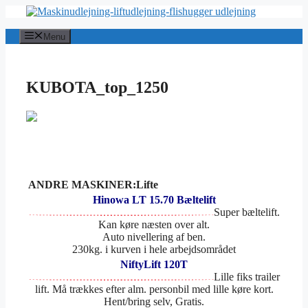
Hop
til
indhold
Menu
KUBOTA_top_1250
ANDRE MASKINER:Lifte
Hinowa LT 15.70 Bæltelift
Super bæltelift.
Kan køre næsten over alt.
Auto nivellering af ben.
230kg. i kurven i hele arbejdsområdet
NiftyLift 120T
Lille fiks trailer
lift. Må trækkes efter alm. personbil med lille køre kort.
Hent/bring selv, Gratis.