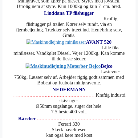
Minigraver, som kører på diesel. Styres med joystick.
Utrolig nem at styre. Kun 1000kg og kun 71cm. bred.
Linddana TP flishugger
Kraftig
flishugger på trailer. Kører selv rundt, via en
fjernbetjening. Trækker selv træet ind. Hent/bring selv,
Gratis.
AVANT 520
Lille fiks
minilæsser. Vandkølet Diesel. Vejer 1200kg. Kan komme
til de fleste steder.
Bejco
Lastevne:
750kg. Læsser selv af. Arbejder rigtig godt sammen med
Bobcat og Kubota minigraverne.
NEDERMANN
Kraftig industri
støvsuger.
Ø50mm sugslange. suger det hele.
7.5 heste 400 volt.
Kärcher
Ferrari 330
Stærk havefræser.
kan også køre med kost