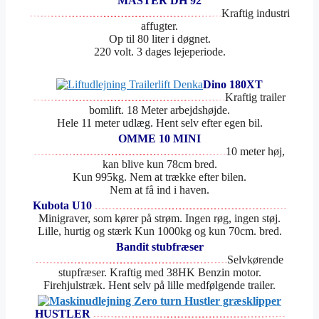
MASTER DH 92
Kraftig industri
affugter.
Op til 80 liter i døgnet.
220 volt. 3 dages lejeperiode.
Dino 180XT
Kraftig trailer
bomlift. 18 Meter arbejdshøjde.
Hele 11 meter udlæg. Hent selv efter egen bil.
OMME 10 MINI
10 meter høj,
kan blive kun 78cm bred.
Kun 995kg. Nem at trække efter bilen.
Nem at få ind i haven.
Kubota U10
Minigraver, som kører på strøm. Ingen røg, ingen støj.
Lille, hurtig og stærk Kun 1000kg og kun 70cm. bred.
Bandit stubfræser
Selvkørende
stupfræser. Kraftig med 38HK Benzin motor.
Firehjulstræk.
Hent selv på lille medfølgende trailer.
HUSTLER