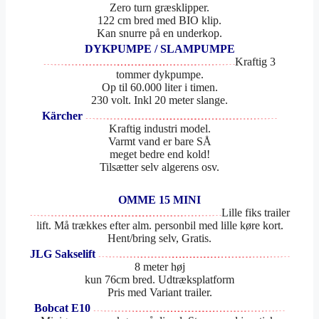
Zero turn græsklipper.
122 cm bred med BIO klip.
Kan snurre på en underkop.
DYKPUMPE / SLAMPUMPE
Kraftig 3
tommer dykpumpe.
Op til 60.000 liter i timen.
230 volt. Inkl 20 meter slange.
Kärcher
Kraftig industri model.
Varmt vand er bare SÅ
meget bedre end kold!
Tilsætter selv algerens osv.
OMME 15 MINI
Lille fiks trailer
lift. Må trækkes efter alm. personbil med lille køre kort.
Hent/bring selv, Gratis.
JLG Sakselift
8 meter høj
kun 76cm bred. Udtræksplatform
Pris med Variant trailer.
Bobcat E10