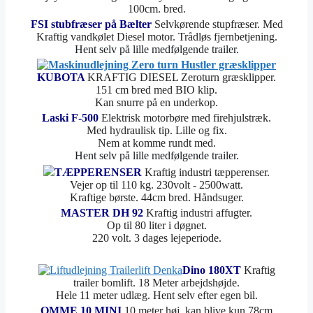
100cm. bred.
FSI stubfræser på Bælter
Selvkørende stupfræser. Med
Kraftig vandkølet Diesel motor. Trådløs fjernbetjening.
Hent selv på lille medfølgende trailer.
KUBOTA
KRAFTIG DIESEL Zeroturn græsklipper.
151 cm bred med BIO klip.
Kan snurre på en underkop.
Laski F-500
Elektrisk motorbøre med firehjulstræk.
Med hydraulisk tip. Lille og fix.
Nem at komme rundt med.
Hent selv på lille medfølgende trailer.
TÆPPERENSER
Kraftig industri tæpperenser.
Vejer op til 110 kg. 230volt - 2500watt.
Kraftige børste. 44cm bred. Håndsuger.
MASTER DH 92
Kraftig industri affugter.
Op til 80 liter i døgnet.
220 volt. 3 dages lejeperiode.
Dino 180XT
Kraftig
trailer bomlift. 18 Meter arbejdshøjde.
Hele 11 meter udlæg. Hent selv efter egen bil.
OMME 10 MINI
10 meter høj, kan blive kun 78cm