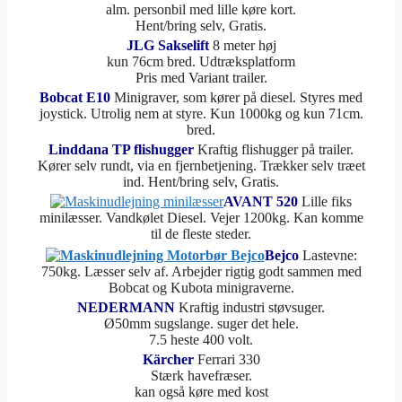
alm. personbil med lille køre kort.
Hent/bring selv, Gratis.
JLG Sakselift
8 meter høj
kun 76cm bred. Udtræksplatform
Pris med Variant trailer.
Bobcat E10
Minigraver, som kører på diesel. Styres med
joystick. Utrolig nem at styre. Kun 1000kg og kun 71cm.
bred.
Linddana TP flishugger
Kraftig flishugger på trailer.
Kører selv rundt, via en fjernbetjening. Trækker selv træet
ind. Hent/bring selv, Gratis.
AVANT 520
Lille fiks
minilæsser. Vandkølet Diesel. Vejer 1200kg. Kan komme
til de fleste steder.
Bejco
Lastevne:
750kg. Læsser selv af. Arbejder rigtig godt sammen med
Bobcat og Kubota minigraverne.
NEDERMANN
Kraftig industri støvsuger.
Ø50mm sugslange. suger det hele.
7.5 heste 400 volt.
Kärcher
Ferrari 330
Stærk havefræser.
kan også køre med kost