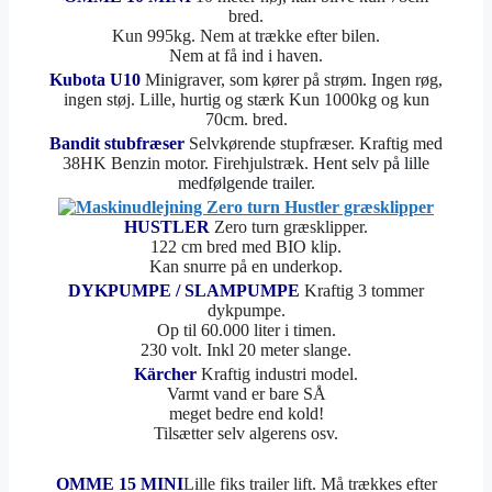
bred.
Kun 995kg. Nem at trække efter bilen.
Nem at få ind i haven.
Kubota U10
Minigraver, som kører på strøm. Ingen røg,
ingen støj. Lille, hurtig og stærk Kun 1000kg og kun
70cm. bred.
Bandit stubfræser
Selvkørende stupfræser. Kraftig med
38HK Benzin motor. Firehjulstræk.
Hent selv på lille
medfølgende trailer.
HUSTLER
Zero turn græsklipper.
122 cm bred med BIO klip.
Kan snurre på en underkop.
DYKPUMPE / SLAMPUMPE
Kraftig 3 tommer
dykpumpe.
Op til 60.000 liter i timen.
230 volt. Inkl 20 meter slange.
Kärcher
Kraftig industri model.
Varmt vand er bare SÅ
meget bedre end kold!
Tilsætter selv algerens osv.
OMME 15 MINI
Lille fiks trailer lift. Må trækkes efter