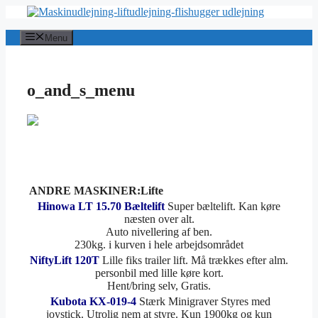
Hop
til
indhold
Menu
o_and_s_menu
ANDRE MASKINER:Lifte
Hinowa LT 15.70 Bæltelift
Super bæltelift. Kan køre
næsten over alt.
Auto nivellering af ben.
230kg. i kurven i hele arbejdsområdet
NiftyLift 120T
Lille fiks trailer lift. Må trækkes efter alm.
personbil med lille køre kort.
Hent/bring selv, Gratis.
Kubota KX-019-4
Stærk Minigraver Styres med
joystick. Utrolig nem at styre. Kun 1900kg og kun