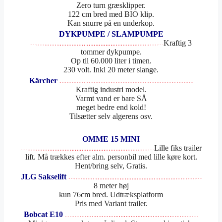
Zero turn græsklipper.
122 cm bred med BIO klip.
Kan snurre på en underkop.
DYKPUMPE / SLAMPUMPE
Kraftig 3
tommer dykpumpe.
Op til 60.000 liter i timen.
230 volt. Inkl 20 meter slange.
Kärcher
Kraftig industri model.
Varmt vand er bare SÅ
meget bedre end kold!
Tilsætter selv algerens osv.
OMME 15 MINI
Lille fiks trailer
lift. Må trækkes efter alm. personbil med lille køre kort.
Hent/bring selv, Gratis.
JLG Sakselift
8 meter høj
kun 76cm bred. Udtræksplatform
Pris med Variant trailer.
Bobcat E10