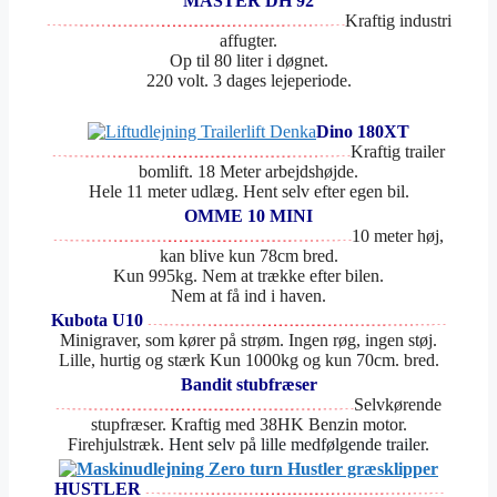
MASTER DH 92
Kraftig industri
affugter.
Op til 80 liter i døgnet.
220 volt. 3 dages lejeperiode.
Dino 180XT
Kraftig trailer
bomlift. 18 Meter arbejdshøjde.
Hele 11 meter udlæg. Hent selv efter egen bil.
OMME 10 MINI
10 meter høj,
kan blive kun 78cm bred.
Kun 995kg. Nem at trække efter bilen.
Nem at få ind i haven.
Kubota U10
Minigraver, som kører på strøm. Ingen røg, ingen støj.
Lille, hurtig og stærk Kun 1000kg og kun 70cm. bred.
Bandit stubfræser
Selvkørende
stupfræser. Kraftig med 38HK Benzin motor.
Firehjulstræk.
Hent selv på lille medfølgende trailer.
HUSTLER