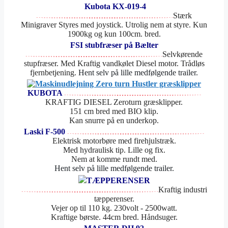
Kubota KX-019-4
Stærk
Minigraver Styres med joystick. Utrolig nem at styre. Kun
1900kg og kun 100cm. bred.
FSI stubfræser på Bælter
Selvkørende
stupfræser. Med Kraftig vandkølet Diesel motor. Trådløs
fjernbetjening.
Hent selv på lille medfølgende trailer.
KUBOTA
KRAFTIG DIESEL Zeroturn græsklipper.
151 cm bred med BIO klip.
Kan snurre på en underkop.
Laski F-500
Elektrisk motorbøre med firehjulstræk.
Med hydraulisk tip. Lille og fix.
Nem at komme rundt med.
Hent selv på lille medfølgende trailer.
TÆPPERENSER
Kraftig industri
tæpperenser.
Vejer op til 110 kg. 230volt - 2500watt.
Kraftige børste. 44cm bred. Håndsuger.