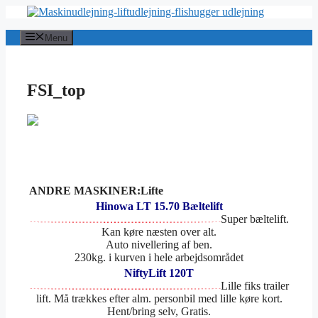
Hop
til
indhold
Menu
FSI_top
ANDRE MASKINER:Lifte
Hinowa LT 15.70 Bæltelift
Super bæltelift.
Kan køre næsten over alt.
Auto nivellering af ben.
230kg. i kurven i hele arbejdsområdet
NiftyLift 120T
Lille fiks trailer
lift. Må trækkes efter alm. personbil med lille køre kort.
Hent/bring selv, Gratis.