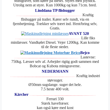
Minigraver, som kører på diesel. Styres med joystick.
Utrolig nem at styre. Kun 1000kg og kun 71cm. bred.
Linddana TP flishugger
Kraftig
flishugger på trailer. Kører selv rundt, via en
fjernbetjening. Trækker selv træet ind. Hent/bring selv,
Gratis.
AVANT 520
Lille fiks
minilæsser. Vandkølet Diesel. Vejer 1200kg. Kan komme
til de fleste steder.
Bejco
Lastevne:
750kg. Læsser selv af. Arbejder rigtig godt sammen med
Bobcat og Kubota minigraverne.
NEDERMANN
Kraftig industri
støvsuger.
Ø50mm sugslange. suger det hele.
7.5 heste 400 volt.
Kärcher
Ferrari 330
Stærk havefræser.
kan også køre med kost