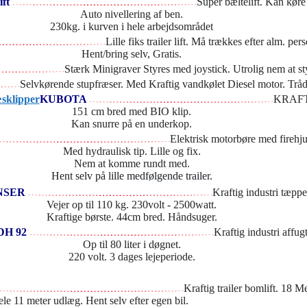
ift
Super bæltelift. Kan køre
Auto nivellering af ben.
230kg. i kurven i hele arbejdsområdet
Lille fiks trailer lift. Må trækkes efter alm. per
Hent/bring selv, Gratis.
Stærk Minigraver Styres med joystick. Utrolig nem at 
Selvkørende stupfræser. Med Kraftig vandkølet Diesel motor. Tråd
KUBOTA
KRAFTI
151 cm bred med BIO klip.
Kan snurre på en underkop.
Elektrisk motorbøre med firehju
Med hydraulisk tip. Lille og fix.
Nem at komme rundt med.
Hent selv på lille medfølgende trailer.
NSER
Kraftig industri tæppe
Vejer op til 110 kg. 230volt - 2500watt.
Kraftige børste. 44cm bred. Håndsuger.
DH 92
Kraftig industri affugt
Op til 80 liter i døgnet.
220 volt. 3 dages lejeperiode.
Kraftig trailer bomlift. 18 M
le 11 meter udlæg. Hent selv efter egen bil.