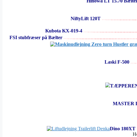
Hinowa LT 15.70 Bæltel
NiftyLift 120T
Kubota KX-019-4
FSI stubfræser på Bælter
Laski F-500
TÆPPERE
MASTER 
Dino 180XT
He