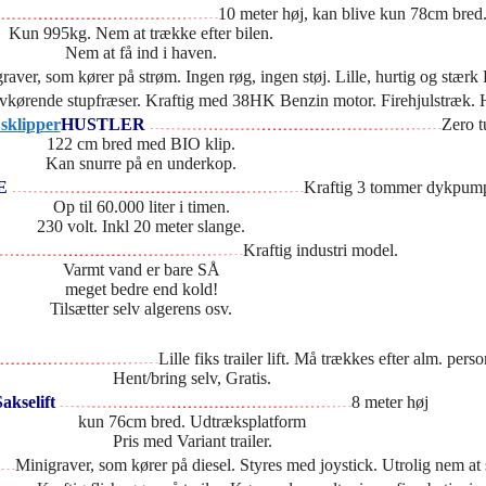
10 meter høj, kan blive kun 78cm bred
Kun 995kg. Nem at trække efter bilen.
Nem at få ind i haven.
raver, som kører på strøm. Ingen røg, ingen støj. Lille, hurtig og stæ
vkørende stupfræser. Kraftig med 38HK Benzin motor. Firehjulstræk.
HUSTLER
Zero t
122 cm bred med BIO klip.
Kan snurre på en underkop.
PE
Kraftig 3 tommer dykpum
Op til 60.000 liter i timen.
230 volt. Inkl 20 meter slange.
Kraftig industri model.
Varmt vand er bare SÅ
meget bedre end kold!
Tilsætter selv algerens osv.
Lille fiks trailer lift. Må trækkes efter alm. perso
Hent/bring selv, Gratis.
akselift
8 meter høj
kun 76cm bred. Udtræksplatform
Pris med Variant trailer.
Minigraver, som kører på diesel. Styres med joystick. Utrolig nem a