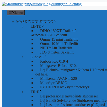
Hop
til
indhold
Menu
MASKINUDLEJNING
LIFTE
DINO 180XT Trailerlift
Hinowa 15.70 Bæltelift
Omme 15 mini Trailerlift
Omme 10 Mini Trailerlift
NIFTYLift Trailerlift
JLG 8 meter. Sakselift
GRAVE
Kubota KX-019-4
Minigraver Bobcat E10.
Lej Elektrisk minigraver Kubota U10 med tra
det hele.
Minilæsser AVANT 520
Motorbør BEJCO
PYTHON Knækstyret motorbør
TRÆ
Lej professionel larvebånds stubfræser.
Lej Bandit Selvkørende Stubfræser med fire
Lej Laski professionel stubfræser på Djursla