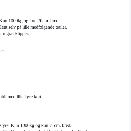
.
rk Kun 1000kg og kun 70cm. bred.
Hent selv på lille medfølgende trailer.
urn græsklipper.
pe.
nbil med lille køre kort.
t styre. Kun 1000kg og kun 71cm. bred.