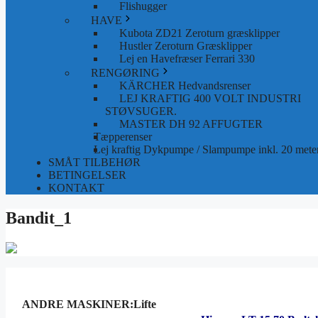
Flishugger
HAVE
Kubota ZD21 Zeroturn græsklipper
Hustler Zeroturn Græsklipper
Lej en Havefræser Ferrari 330
RENGØRING
KÄRCHER Hedvandsrenser
LEJ KRAFTIG 400 VOLT INDUSTRI
STØVSUGER.
MASTER DH 92 AFFUGTER
Tæpperenser
Lej kraftig Dykpumpe / Slampumpe inkl. 20 meter
SMÅT TILBEHØR
BETINGELSER
KONTAKT
Bandit_1
ANDRE MASKINER:Lifte