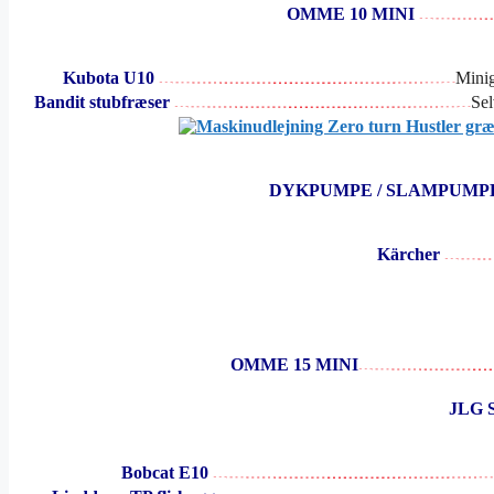
OMME 10 MINI
Kubota U10
Minig
Bandit stubfræser
Sel
DYKPUMPE / SLAMPUM
Kärcher
OMME 15 MINI
JLG S
Bobcat E10