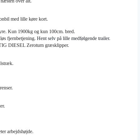
 næsten over alt.
sonbil med lille køre kort.
styre. Kun 1900kg og kun 100cm. bred.
løs fjernbetjening.
Hent selv på lille medfølgende trailer.
G DIESEL Zeroturn græsklipper.
lstræk.
renser.
er.
eter arbejdshøjde.