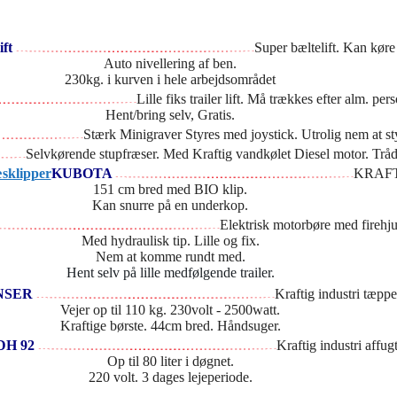
ift
Super bæltelift. Kan køre
Auto nivellering af ben.
230kg. i kurven i hele arbejdsområdet
Lille fiks trailer lift. Må trækkes efter alm. per
Hent/bring selv, Gratis.
Stærk Minigraver Styres med joystick. Utrolig nem at 
Selvkørende stupfræser. Med Kraftig vandkølet Diesel motor. Tråd
KUBOTA
KRAFTI
151 cm bred med BIO klip.
Kan snurre på en underkop.
Elektrisk motorbøre med firehju
Med hydraulisk tip. Lille og fix.
Nem at komme rundt med.
Hent selv på lille medfølgende trailer.
NSER
Kraftig industri tæppe
Vejer op til 110 kg. 230volt - 2500watt.
Kraftige børste. 44cm bred. Håndsuger.
DH 92
Kraftig industri affugt
Op til 80 liter i døgnet.
220 volt. 3 dages lejeperiode.