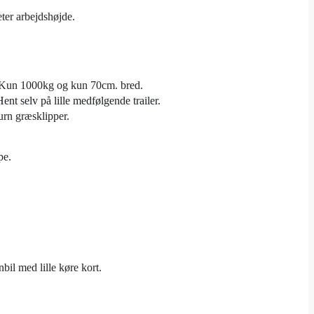
eter arbejdshøjde.
.
rk Kun 1000kg og kun 70cm. bred.
Hent selv på lille medfølgende trailer.
urn græsklipper.
pe.
nbil med lille køre kort.