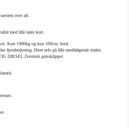
 næsten over alt.
sonbil med lille køre kort.
styre. Kun 1900kg og kun 100cm. bred.
løs fjernbetjening.
Hent selv på lille medfølgende trailer.
G DIESEL Zeroturn græsklipper.
lstræk.
renser.
er.