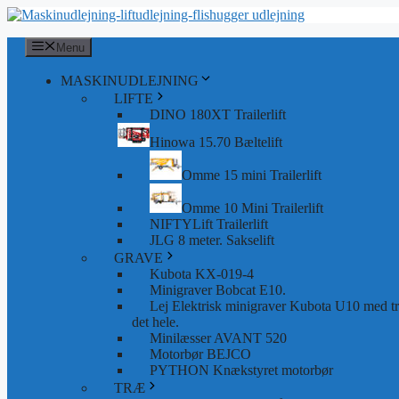
Hop
til
indhold
Menu
MASKINUDLEJNING
LIFTE
DINO 180XT Trailerlift
Hinowa 15.70 Bæltelift
Omme 15 mini Trailerlift
Omme 10 Mini Trailerlift
NIFTYLift Trailerlift
JLG 8 meter. Sakselift
GRAVE
Kubota KX-019-4
Minigraver Bobcat E10.
Lej Elektrisk minigraver Kubota U10 med tra
det hele.
Minilæsser AVANT 520
Motorbør BEJCO
PYTHON Knækstyret motorbør
TRÆ