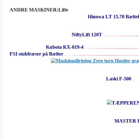
ANDRE MASKINER:Lifte
Hinowa LT 15.70 Bæltel
NiftyLift 120T
Kubota KX-019-4
FSI stubfræser på Bælter
Laski F-500
TÆPPERE
MASTER 