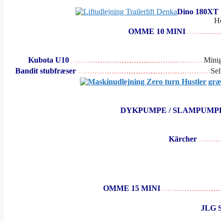
Dino 180XT
He
OMME 10 MINI
Kubota U10
Minig
Bandit stubfræser
Sel
DYKPUMPE / SLAMPUM
Kärcher
OMME 15 MINI
JLG S