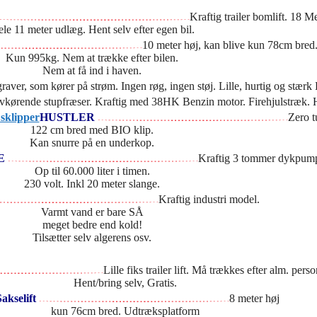
Kraftig trailer bomlift. 18 M
le 11 meter udlæg. Hent selv efter egen bil.
10 meter høj, kan blive kun 78cm bred
Kun 995kg. Nem at trække efter bilen.
Nem at få ind i haven.
raver, som kører på strøm. Ingen røg, ingen støj. Lille, hurtig og stæ
vkørende stupfræser. Kraftig med 38HK Benzin motor. Firehjulstræk.
HUSTLER
Zero t
122 cm bred med BIO klip.
Kan snurre på en underkop.
PE
Kraftig 3 tommer dykpum
Op til 60.000 liter i timen.
230 volt. Inkl 20 meter slange.
Kraftig industri model.
Varmt vand er bare SÅ
meget bedre end kold!
Tilsætter selv algerens osv.
Lille fiks trailer lift. Må trækkes efter alm. perso
Hent/bring selv, Gratis.
akselift
8 meter høj
kun 76cm bred. Udtræksplatform