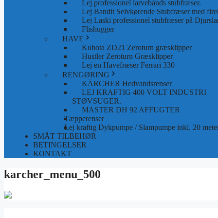
Lej professionel larvebånds stubfræser.
Lej Bandit Selvkørende Stubfræser med fire
Lej Laski professionel stubfræser på Djursla
Flishugger
HAVE
Kubota ZD21 Zeroturn græsklipper
Hustler Zeroturn Græsklipper
Lej en Havefræser Ferrari 330
RENGØRING
KÄRCHER Hedvandsrenser
LEJ KRAFTIG 400 VOLT INDUSTRI
STØVSUGER.
MASTER DH 92 AFFUGTER
Tæpperenser
Lej kraftig Dykpumpe / Slampumpe inkl. 20 meter
SMÅT TILBEHØR
BETINGELSER
KONTAKT
karcher_menu_500