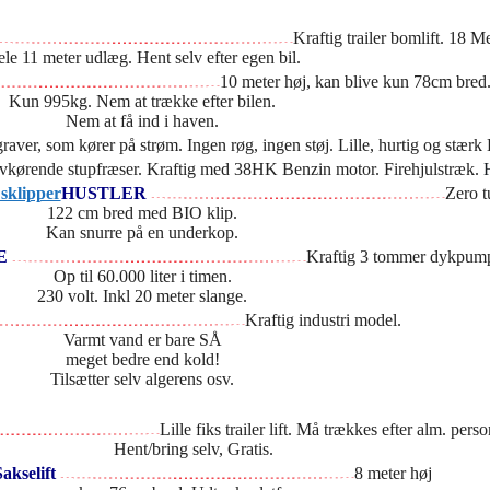
Kraftig trailer bomlift. 18 M
le 11 meter udlæg. Hent selv efter egen bil.
10 meter høj, kan blive kun 78cm bred
Kun 995kg. Nem at trække efter bilen.
Nem at få ind i haven.
raver, som kører på strøm. Ingen røg, ingen støj. Lille, hurtig og stæ
vkørende stupfræser. Kraftig med 38HK Benzin motor. Firehjulstræk.
HUSTLER
Zero t
122 cm bred med BIO klip.
Kan snurre på en underkop.
PE
Kraftig 3 tommer dykpum
Op til 60.000 liter i timen.
230 volt. Inkl 20 meter slange.
Kraftig industri model.
Varmt vand er bare SÅ
meget bedre end kold!
Tilsætter selv algerens osv.
Lille fiks trailer lift. Må trækkes efter alm. perso
Hent/bring selv, Gratis.
akselift
8 meter høj