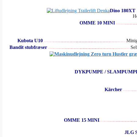
Dino 180XT
He
OMME 10 MINI
Kubota U10
Minig
Bandit stubfræser
Sel
DYKPUMPE / SLAMPUM
Kärcher
OMME 15 MINI
JLG S