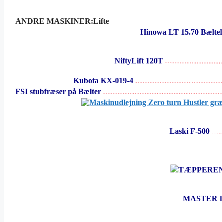
ANDRE MASKINER:Lifte
Hinowa LT 15.70 Bæltel
NiftyLift 120T
Kubota KX-019-4
FSI stubfræser på Bælter
Laski F-500
TÆPPERE
MASTER 