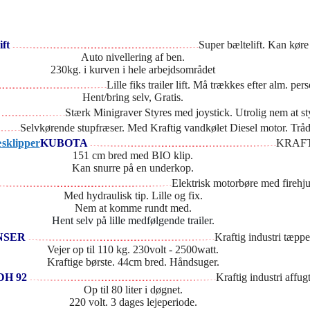
ift
Super bæltelift. Kan køre
Auto nivellering af ben.
230kg. i kurven i hele arbejdsområdet
Lille fiks trailer lift. Må trækkes efter alm. per
Hent/bring selv, Gratis.
Stærk Minigraver Styres med joystick. Utrolig nem at 
Selvkørende stupfræser. Med Kraftig vandkølet Diesel motor. Tråd
KUBOTA
KRAFTI
151 cm bred med BIO klip.
Kan snurre på en underkop.
Elektrisk motorbøre med firehju
Med hydraulisk tip. Lille og fix.
Nem at komme rundt med.
Hent selv på lille medfølgende trailer.
NSER
Kraftig industri tæppe
Vejer op til 110 kg. 230volt - 2500watt.
Kraftige børste. 44cm bred. Håndsuger.
DH 92
Kraftig industri affugt
Op til 80 liter i døgnet.
220 volt. 3 dages lejeperiode.