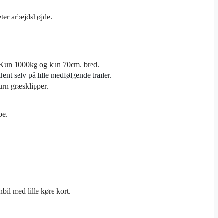
eter arbejdshøjde.
.
rk Kun 1000kg og kun 70cm. bred.
Hent selv på lille medfølgende trailer.
urn græsklipper.
pe.
nbil med lille køre kort.