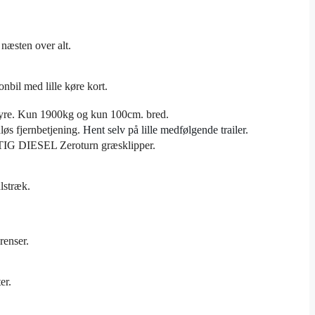
 næsten over alt.
sonbil med lille køre kort.
styre. Kun 1900kg og kun 100cm. bred.
løs fjernbetjening.
Hent selv på lille medfølgende trailer.
G DIESEL Zeroturn græsklipper.
lstræk.
renser.
er.