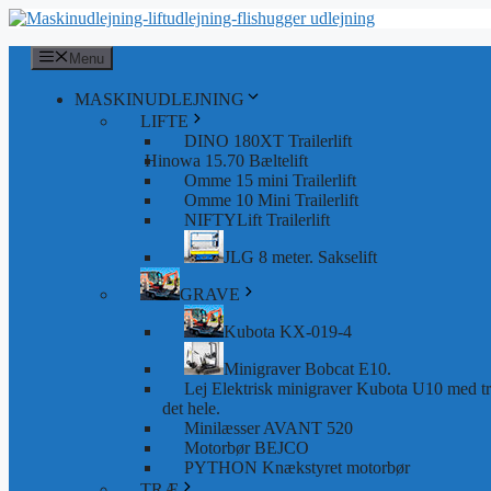
Hop
til
indhold
Menu
MASKINUDLEJNING
LIFTE
DINO 180XT Trailerlift
Hinowa 15.70 Bæltelift
Omme 15 mini Trailerlift
Omme 10 Mini Trailerlift
NIFTYLift Trailerlift
JLG 8 meter. Sakselift
GRAVE
Kubota KX-019-4
Minigraver Bobcat E10.
Lej Elektrisk minigraver Kubota U10 med tra
det hele.
Minilæsser AVANT 520
Motorbør BEJCO
PYTHON Knækstyret motorbør
TRÆ