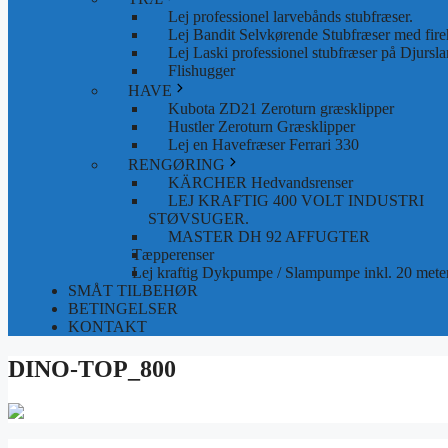
Lej professionel larvebånds stubfræser.
Lej Bandit Selvkørende Stubfræser med fire
Lej Laski professionel stubfræser på Djursla
Flishugger
HAVE
Kubota ZD21 Zeroturn græsklipper
Hustler Zeroturn Græsklipper
Lej en Havefræser Ferrari 330
RENGØRING
KÄRCHER Hedvandsrenser
LEJ KRAFTIG 400 VOLT INDUSTRI
STØVSUGER.
MASTER DH 92 AFFUGTER
Tæpperenser
Lej kraftig Dykpumpe / Slampumpe inkl. 20 meter
SMÅT TILBEHØR
BETINGELSER
KONTAKT
DINO-TOP_800