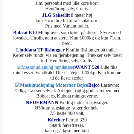
alm. personbil med lille køre kort.
Hent/bring selv, Gratis.
JLG Sakselift
8 meter høj
kun 76cm bred. Udtræksplatform
Pris med Variant trailer.
Bobcat E10
Minigraver, som kører på diesel. Styres med
joystick. Utrolig nem at styre. Kun 1000kg og kun 71cm.
bred.
Linddana TP flishugger
Kraftig flishugger på trailer.
Kører selv rundt, via en fjernbetjening. Trækker selv træet
ind. Hent/bring selv, Gratis.
AVANT 520
Lille fiks
minilæsser. Vandkølet Diesel. Vejer 1200kg. Kan komme
til de fleste steder.
Bejco
Lastevne:
750kg. Læsser selv af. Arbejder rigtig godt sammen med
Bobcat og Kubota minigraverne.
NEDERMANN
Kraftig industri støvsuger.
Ø50mm sugslange. suger det hele.
7.5 heste 400 volt.
Kärcher
Ferrari 330
Stærk havefræser.
kan også køre med kost