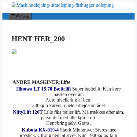
Hop
til
indhold
Menu
HENT HER_200
ANDRE MASKINER:Lifte
Hinowa LT 15.70 Bæltelift
Super bæltelift. Kan køre
næsten over alt.
Auto nivellering af ben.
230kg. i kurven i hele arbejdsområdet
NiftyLift 120T
Lille fiks trailer lift. Må trækkes efter alm.
personbil med lille køre kort.
Hent/bring selv, Gratis.
Kubota KX-019-4
Stærk Minigraver Styres med
joystick. Utrolig nem at styre. Kun 1900kg og kun