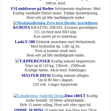
100cm. bred.
FSI stubfræser på Bælter
Selvkørende stupfræser. Med
Kraftig vandkølet Diesel motor. Trådløs fjernbetjening.
Hent selv på lille medfølgende trailer.
KUBOTA
KRAFTIG DIESEL Zeroturn græsklipper.
151 cm bred med BIO klip.
Kan snurre på en underkop.
Laski F-500
Elektrisk motorbøre med firehjulstræk.
Med hydraulisk tip. Lille og fix.
Nem at komme rundt med.
Hent selv på lille medfølgende trailer.
TÆPPERENSER
Kraftig industri tæpperenser.
Vejer op til 110 kg. 230volt - 2500watt.
Kraftige børste. 44cm bred. Håndsuger.
MASTER DH 92
Kraftig industri affugter.
Op til 80 liter i døgnet.
220 volt. 3 dages lejeperiode.
Dino 180XT
Kraftig
trailer bomlift. 18 Meter arbejdshøjde.
Hele 11 meter udlæg. Hent selv efter egen bil.
OMME 10 MINI
10 meter høj, kan blive kun 78cm