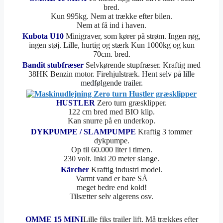
bred.
Kun 995kg. Nem at trække efter bilen.
Nem at få ind i haven.
Kubota U10
Minigraver, som kører på strøm. Ingen røg,
ingen støj. Lille, hurtig og stærk Kun 1000kg og kun
70cm. bred.
Bandit stubfræser
Selvkørende stupfræser. Kraftig med
38HK Benzin motor. Firehjulstræk.
Hent selv på lille
medfølgende trailer.
HUSTLER
Zero turn græsklipper.
122 cm bred med BIO klip.
Kan snurre på en underkop.
DYKPUMPE / SLAMPUMPE
Kraftig 3 tommer
dykpumpe.
Op til 60.000 liter i timen.
230 volt. Inkl 20 meter slange.
Kärcher
Kraftig industri model.
Varmt vand er bare SÅ
meget bedre end kold!
Tilsætter selv algerens osv.
OMME 15 MINI
Lille fiks trailer lift. Må trækkes efter